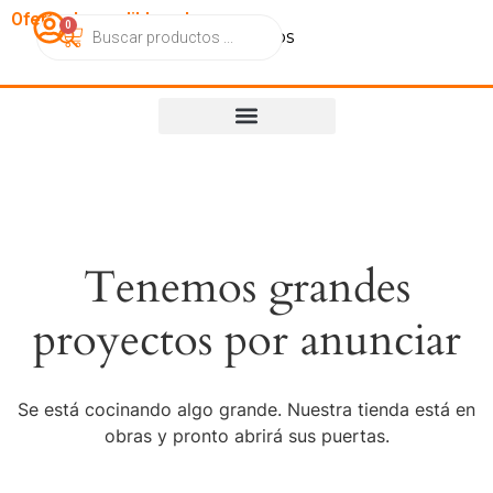
OfertasImperdibles.cl
0
Catálogo
Contacto
Nosotros
Tenemos grandes
proyectos por anunciar
Se está cocinando algo grande. Nuestra tienda está en
obras y pronto abrirá sus puertas.