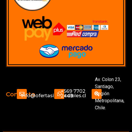
Av. Colon 23,
Santiago,
+569 7702
Región
Contacto
info@ofertasimperdibles.cl
2449
Metropolitana,
Chile.