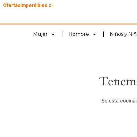
OfertasImperdibles.cl
Mujer
Hombre
Niños y Niñ
Tenemo
Se está cocinan