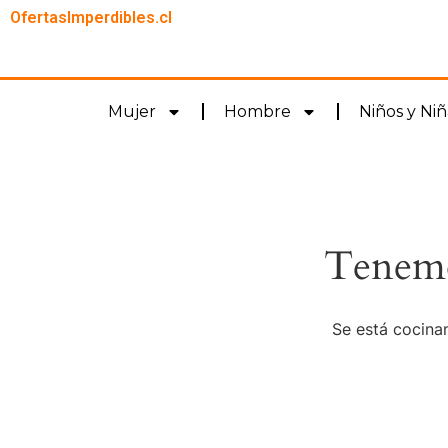
OfertasImperdibles.cl
Mujer
Hombre
Niños y Niñ
Tenemo
Se está cocinan