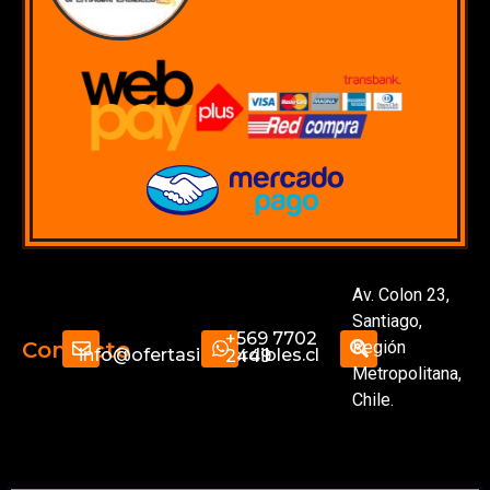
Av. Colon 23,
Santiago,
+569 7702
Región
Contacto
info@ofertasimperdibles.cl
2449
Metropolitana,
Chile.