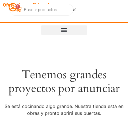
OfertasImperdibles.cl
0
Catálogo
Contacto
Nosotros
Tenemos grandes
proyectos por anunciar
Se está cocinando algo grande. Nuestra tienda está en
obras y pronto abrirá sus puertas.