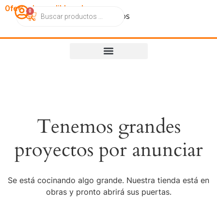
OfertasImperdibles.cl
0
Catálogo
Contacto
Nosotros
Tenemos grandes
proyectos por anunciar
Se está cocinando algo grande. Nuestra tienda está en
obras y pronto abrirá sus puertas.