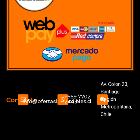
Av. Colon 23,
Santiago,
+569 7702
Región
Contacto
info@ofertasimperdibles.cl
2449
Metropolitana,
Chile.