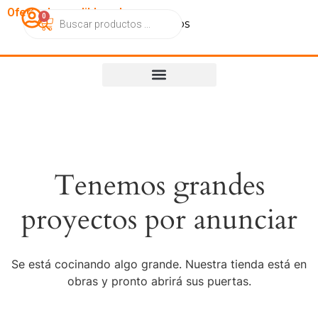
OfertasImperdibles.cl
0
Catálogo
Contacto
Nosotros
Tenemos grandes
proyectos por anunciar
Se está cocinando algo grande. Nuestra tienda está en
obras y pronto abrirá sus puertas.