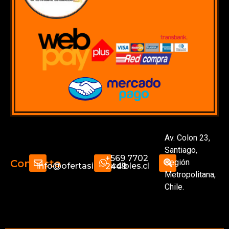
Av. Colon 23,
Santiago,
+569 7702
Región
Contacto
info@ofertasimperdibles.cl
2449
Metropolitana,
Chile.