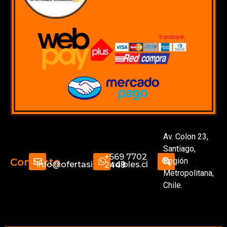
Av. Colon 23,
Santiago,
+569 7702
Región
Contacto
info@ofertasimperdibles.cl
2449
Metropolitana,
Chile.