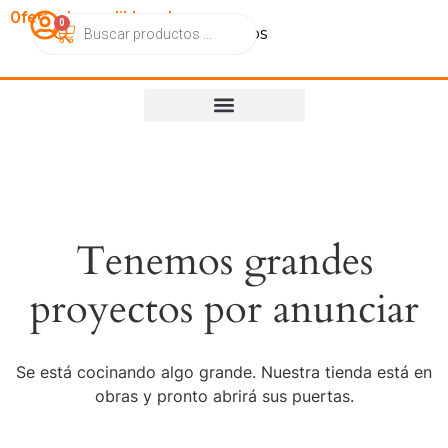
OfertasImperdibles.cl
0
Catálogo
Contacto
Nosotros
Tenemos grandes
proyectos por anunciar
Se está cocinando algo grande. Nuestra tienda está en
obras y pronto abrirá sus puertas.