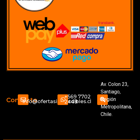
Av. Colon 23,
Santiago,
+569 7702
Región
Contacto
info@ofertasimperdibles.cl
2449
Metropolitana,
Chile.