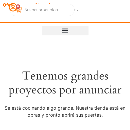
OfertasImperdibles.cl
0
Catálogo
Contacto
Nosotros
Tenemos grandes
proyectos por anunciar
Se está cocinando algo grande. Nuestra tienda está en
obras y pronto abrirá sus puertas.