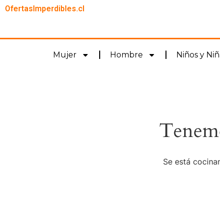
OfertasImperdibles.cl
Mujer
Hombre
Niños y Niñ
Tenemo
Se está cocinan