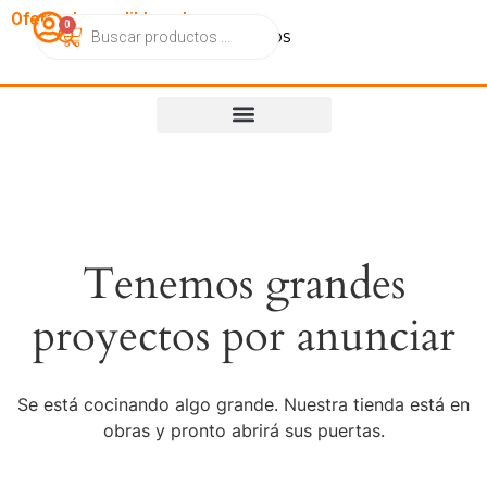
OfertasImperdibles.cl
0
Catálogo
Contacto
Nosotros
Tenemos grandes
proyectos por anunciar
Se está cocinando algo grande. Nuestra tienda está en
obras y pronto abrirá sus puertas.