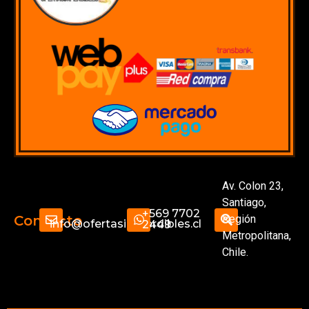
Av. Colon 23,
Santiago,
+569 7702
Región
Contacto
info@ofertasimperdibles.cl
2449
Metropolitana,
Chile.