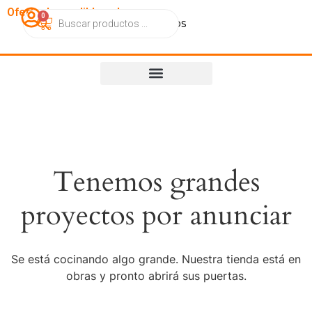
OfertasImperdibles.cl
0
Catálogo
Contacto
Nosotros
Tenemos grandes
proyectos por anunciar
Se está cocinando algo grande. Nuestra tienda está en
obras y pronto abrirá sus puertas.