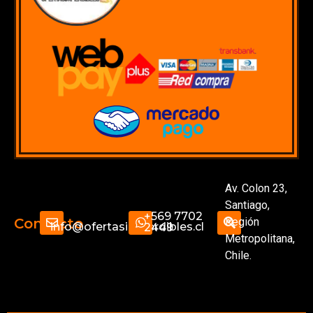
Av. Colon 23,
Santiago,
+569 7702
Región
Contacto
info@ofertasimperdibles.cl
2449
Metropolitana,
Chile.