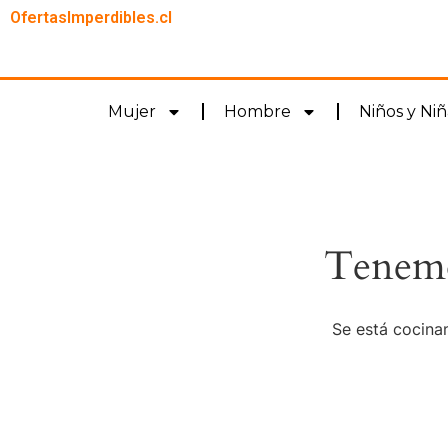
OfertasImperdibles.cl
Mujer
Hombre
Niños y Niñ
Tenemo
Se está cocinan