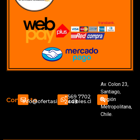
Av. Colon 23,
Santiago,
+569 7702
Región
Contacto
info@ofertasimperdibles.cl
2449
Metropolitana,
Chile.