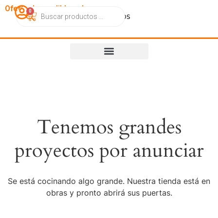
OfertasImperdibles.cl
0
Catálogo
Contacto
Nosotros
Tenemos grandes
proyectos por anunciar
Se está cocinando algo grande. Nuestra tienda está en
obras y pronto abrirá sus puertas.