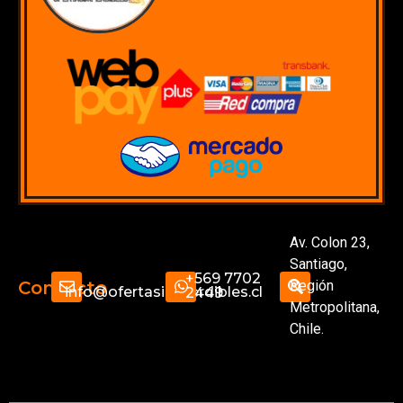
Av. Colon 23,
Santiago,
+569 7702
Región
Contacto
info@ofertasimperdibles.cl
2449
Metropolitana,
Chile.