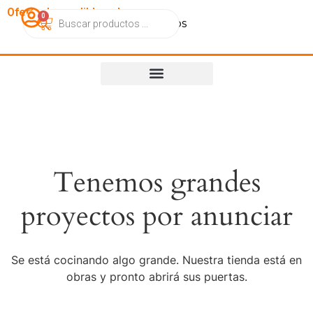
OfertasImperdibles.cl
0
Catálogo
Contacto
Nosotros
Tenemos grandes
proyectos por anunciar
Se está cocinando algo grande. Nuestra tienda está en
obras y pronto abrirá sus puertas.