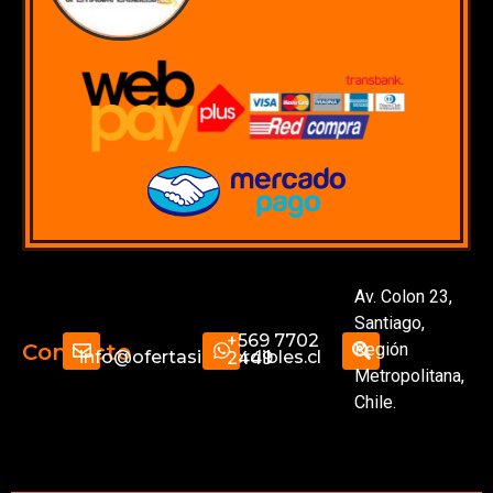
Av. Colon 23,
Santiago,
+569 7702
Región
Contacto
info@ofertasimperdibles.cl
2449
Metropolitana,
Chile.