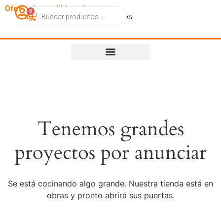
OfertasImperdibles.cl
0
Catálogo
Contacto
Nosotros
Tenemos grandes
proyectos por anunciar
Se está cocinando algo grande. Nuestra tienda está en
obras y pronto abrirá sus puertas.