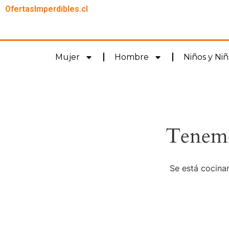
OfertasImperdibles.cl
Mujer
Hombre
Niños y Niñ
Tenemo
Se está cocinan