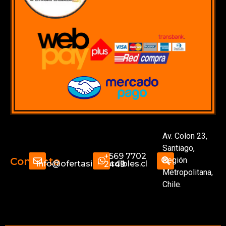
Av. Colon 23,
Santiago,
+569 7702
Región
Contacto
info@ofertasimperdibles.cl
2449
Metropolitana,
Chile.