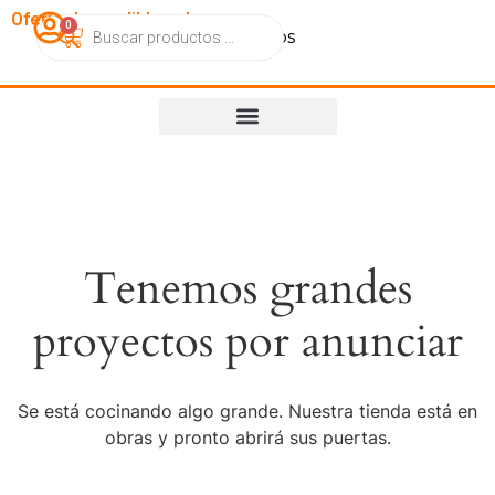
OfertasImperdibles.cl
0
Catálogo
Contacto
Nosotros
Tenemos grandes
proyectos por anunciar
Se está cocinando algo grande. Nuestra tienda está en
obras y pronto abrirá sus puertas.