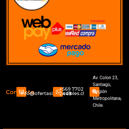
Av. Colon 23,
Santiago,
+569 7702
Región
Contacto
info@ofertasimperdibles.cl
2449
Metropolitana,
Chile.