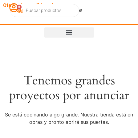
OfertasImperdibles.cl
0
Catálogo
Contacto
Nosotros
Tenemos grandes
proyectos por anunciar
Se está cocinando algo grande. Nuestra tienda está en
obras y pronto abrirá sus puertas.