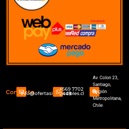
Av. Colon 23,
Santiago,
+569 7702
Región
Contacto
info@ofertasimperdibles.cl
2449
Metropolitana,
Chile.