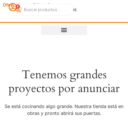
OfertasImperdibles.cl
0
Catálogo
Contacto
Nosotros
Tenemos grandes
proyectos por anunciar
Se está cocinando algo grande. Nuestra tienda está en
obras y pronto abrirá sus puertas.