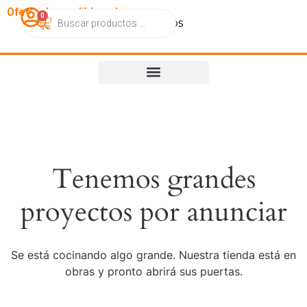
OfertasImperdibles.cl
0
Catálogo
Contacto
Nosotros
Tenemos grandes
proyectos por anunciar
Se está cocinando algo grande. Nuestra tienda está en
obras y pronto abrirá sus puertas.