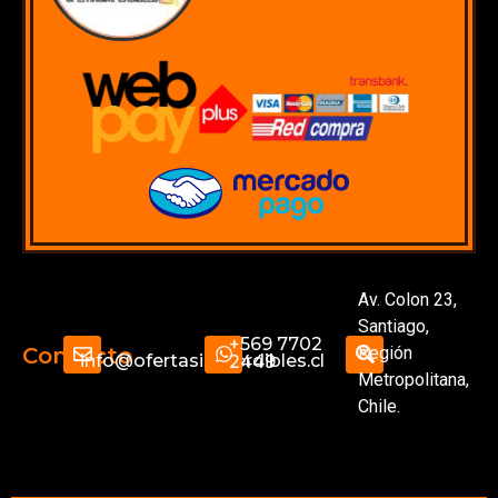
Av. Colon 23,
Santiago,
+569 7702
Región
Contacto
info@ofertasimperdibles.cl
2449
Metropolitana,
Chile.