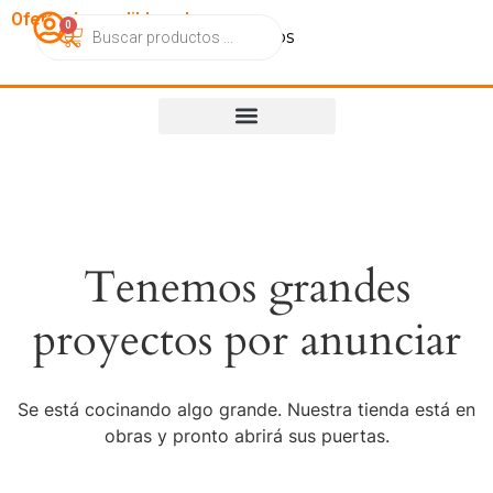
OfertasImperdibles.cl
0
Catálogo
Contacto
Nosotros
Tenemos grandes
proyectos por anunciar
Se está cocinando algo grande. Nuestra tienda está en
obras y pronto abrirá sus puertas.