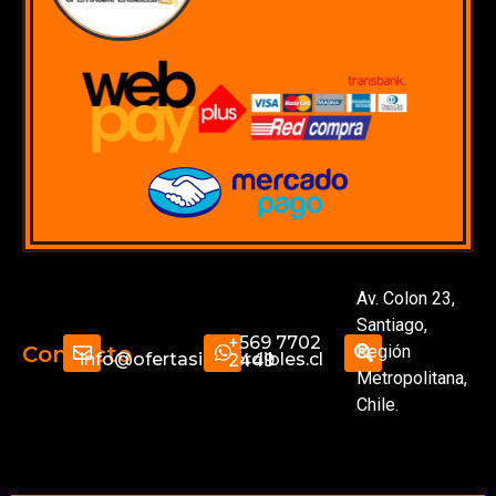
Av. Colon 23,
Santiago,
+569 7702
Región
Contacto
info@ofertasimperdibles.cl
2449
Metropolitana,
Chile.