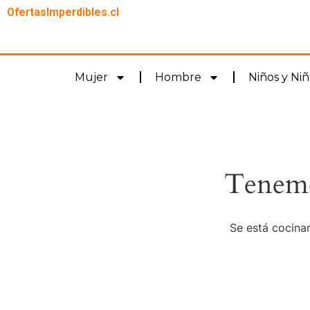
OfertasImperdibles.cl
Mujer
Hombre
Niños y Niñ
Tenemo
Se está cocinan