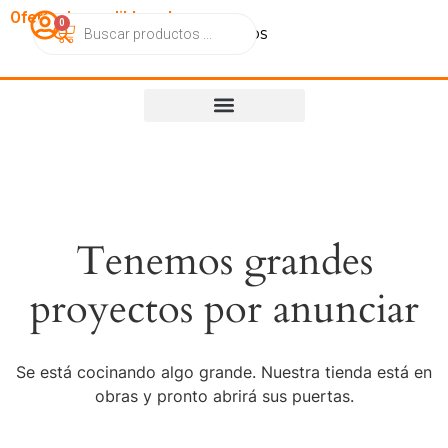
OfertasImperdibles.cl
0
Catálogo
Contacto
Nosotros
Tenemos grandes
proyectos por anunciar
Se está cocinando algo grande. Nuestra tienda está en
obras y pronto abrirá sus puertas.