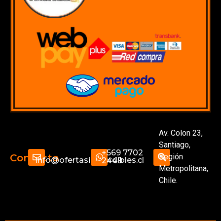
Av. Colon 23,
Santiago,
+569 7702
Región
Contacto
info@ofertasimperdibles.cl
2449
Metropolitana,
Chile.