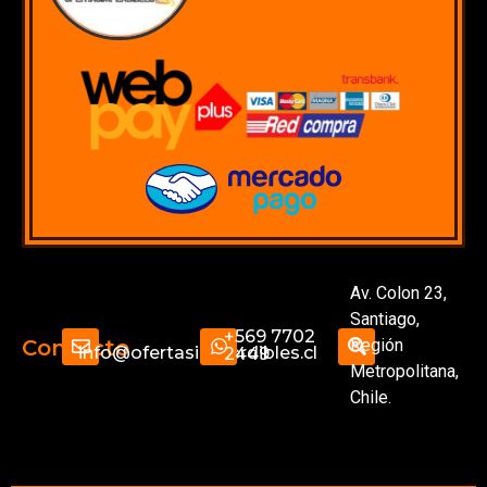
Av. Colon 23,
Santiago,
+569 7702
Región
Contacto
info@ofertasimperdibles.cl
2449
Metropolitana,
Chile.