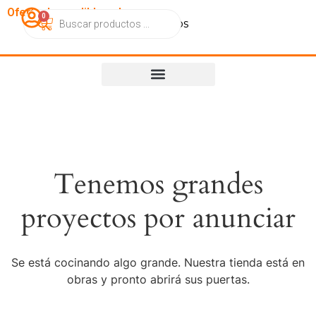
OfertasImperdibles.cl
0
Catálogo
Contacto
Nosotros
Tenemos grandes
proyectos por anunciar
Se está cocinando algo grande. Nuestra tienda está en
obras y pronto abrirá sus puertas.