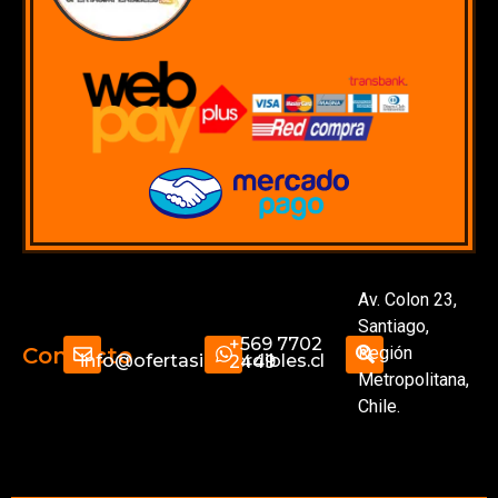
Av. Colon 23,
Santiago,
+569 7702
Región
Contacto
info@ofertasimperdibles.cl
2449
Metropolitana,
Chile.