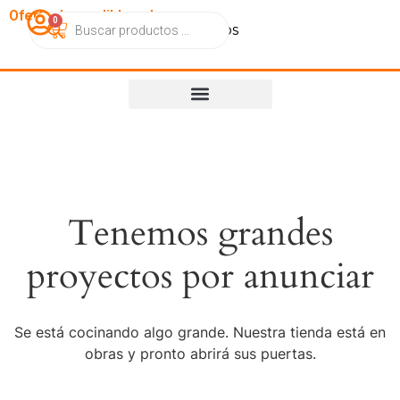
OfertasImperdibles.cl
0
Catálogo
Contacto
Nosotros
Tenemos grandes
proyectos por anunciar
Se está cocinando algo grande. Nuestra tienda está en
obras y pronto abrirá sus puertas.