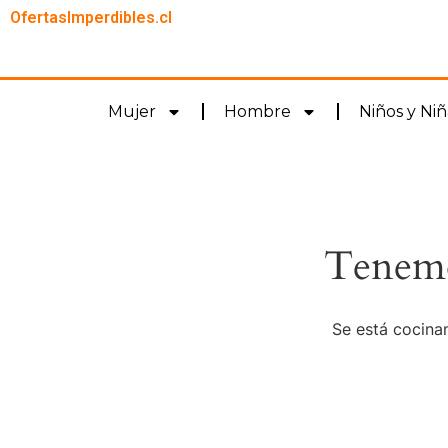
OfertasImperdibles.cl
Mujer
Hombre
Niños y Niñ
Tenemo
Se está cocinan