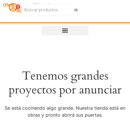
OfertasImperdibles.cl
0
Catálogo
Contacto
Nosotros
Tenemos grandes
proyectos por anunciar
Se está cocinando algo grande. Nuestra tienda está en
obras y pronto abrirá sus puertas.