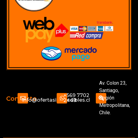
Av. Colon 23,
Santiago,
+569 7702
Región
Contacto
info@ofertasimperdibles.cl
2449
Metropolitana,
Chile.