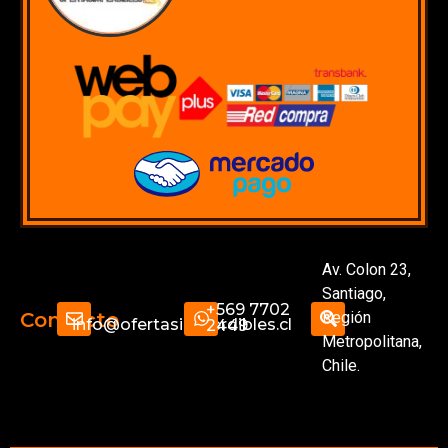
Av. Colon 23,
Santiago,
+569 7702
Región
Contacto
info@ofertasimperdibles.cl
2449
Metropolitana,
Chile.