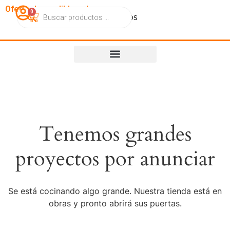
OfertasImperdibles.cl
0
Catálogo
Contacto
Nosotros
Tenemos grandes
proyectos por anunciar
Se está cocinando algo grande. Nuestra tienda está en
obras y pronto abrirá sus puertas.