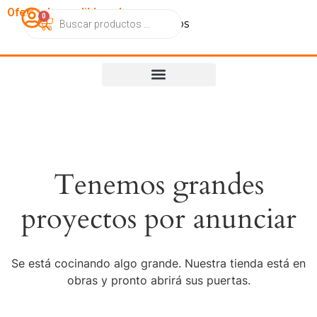
OfertasImperdibles.cl
0
Catálogo
Contacto
Nosotros
Tenemos grandes
proyectos por anunciar
Se está cocinando algo grande. Nuestra tienda está en
obras y pronto abrirá sus puertas.