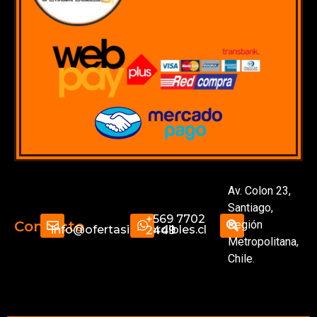
Av. Colon 23,
Santiago,
+569 7702
Región
Contacto
info@ofertasimperdibles.cl
2449
Metropolitana,
Chile.