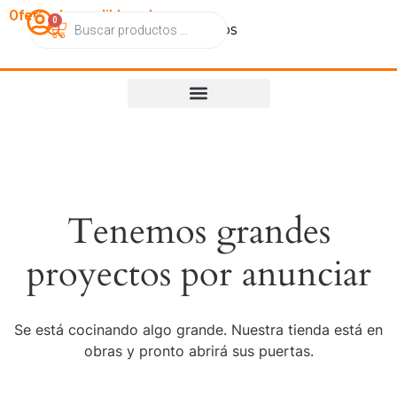
OfertasImperdibles.cl
0
Catálogo
Contacto
Nosotros
Tenemos grandes
proyectos por anunciar
Se está cocinando algo grande. Nuestra tienda está en
obras y pronto abrirá sus puertas.