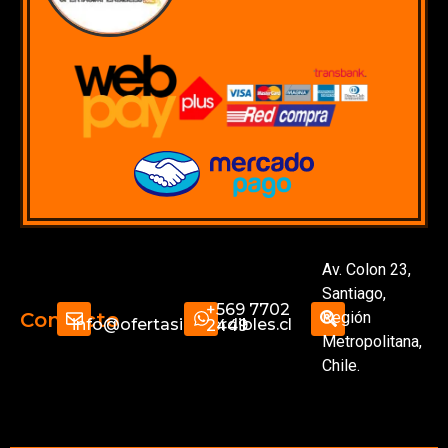
Av. Colon 23,
Santiago,
+569 7702
Región
Contacto
info@ofertasimperdibles.cl
2449
Metropolitana,
Chile.