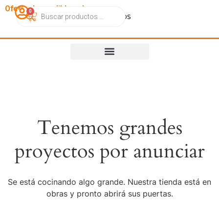
OfertasImperdibles.cl
0
Catálogo
Contacto
Nosotros
Tenemos grandes
proyectos por anunciar
Se está cocinando algo grande. Nuestra tienda está en
obras y pronto abrirá sus puertas.