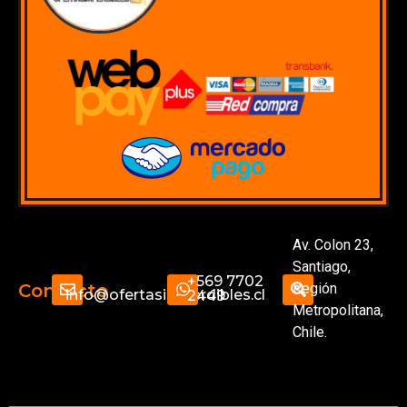
Av. Colon 23,
Santiago,
+569 7702
Región
Contacto
info@ofertasimperdibles.cl
2449
Metropolitana,
Chile.