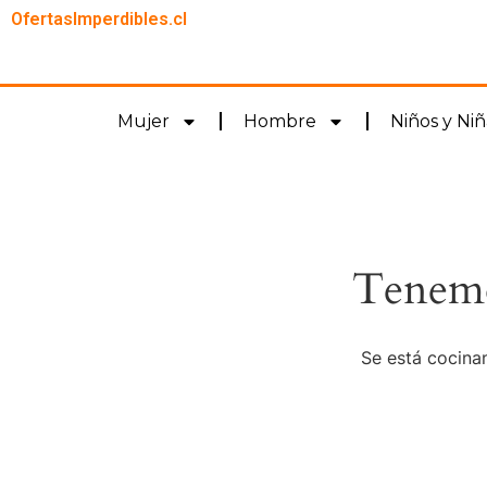
OfertasImperdibles.cl
Mujer
Hombre
Niños y Niñ
Tenemo
Se está cocinan