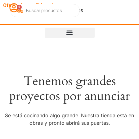
OfertasImperdibles.cl
0
Catálogo
Contacto
Nosotros
Tenemos grandes
proyectos por anunciar
Se está cocinando algo grande. Nuestra tienda está en
obras y pronto abrirá sus puertas.