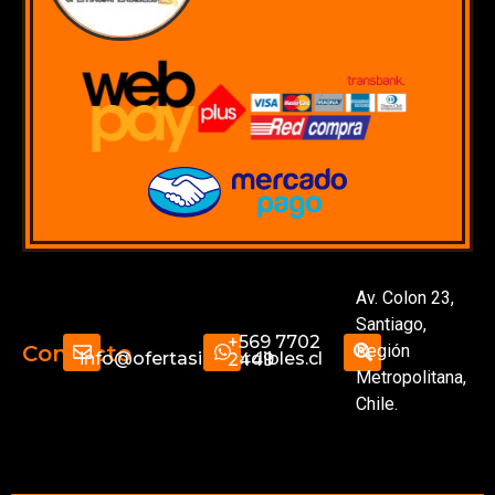
Av. Colon 23,
Santiago,
+569 7702
Región
Contacto
info@ofertasimperdibles.cl
2449
Metropolitana,
Chile.