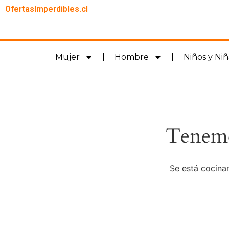
OfertasImperdibles.cl
Mujer
Hombre
Niños y Niñ
Tenemo
Se está cocinan