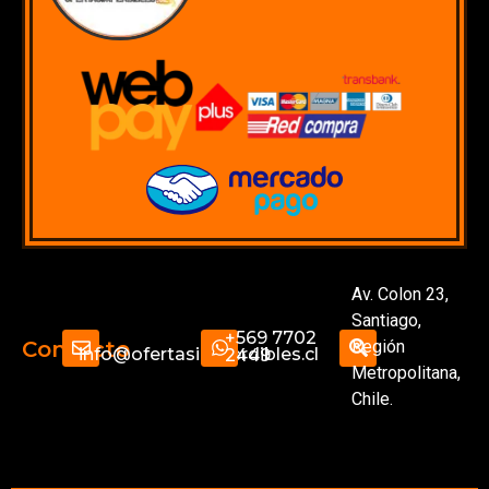
Av. Colon 23,
Santiago,
+569 7702
Región
Contacto
info@ofertasimperdibles.cl
2449
Metropolitana,
Chile.