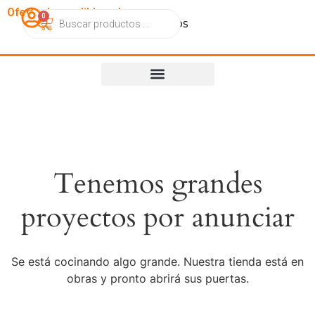
OfertasImperdibles.cl
0
Catálogo
Contacto
Nosotros
Tenemos grandes
proyectos por anunciar
Se está cocinando algo grande. Nuestra tienda está en
obras y pronto abrirá sus puertas.