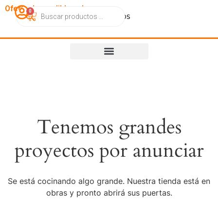
OfertasImperdibles.cl
0
Catálogo
Contacto
Nosotros
Tenemos grandes
proyectos por anunciar
Se está cocinando algo grande. Nuestra tienda está en
obras y pronto abrirá sus puertas.