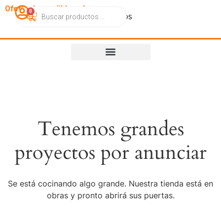
OfertasImperdibles.cl
0
Catálogo
Contacto
Nosotros
Tenemos grandes
proyectos por anunciar
Se está cocinando algo grande. Nuestra tienda está en
obras y pronto abrirá sus puertas.