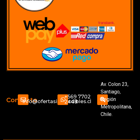
Av. Colon 23,
Santiago,
+569 7702
Región
Contacto
info@ofertasimperdibles.cl
2449
Metropolitana,
Chile.