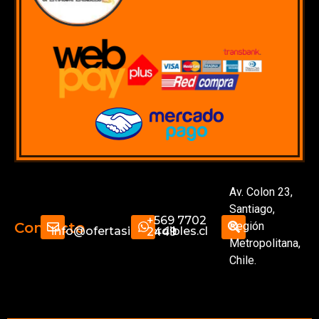
Av. Colon 23,
Santiago,
+569 7702
Región
Contacto
info@ofertasimperdibles.cl
2449
Metropolitana,
Chile.