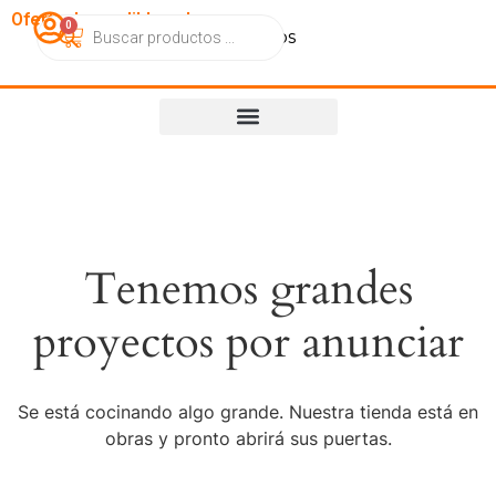
OfertasImperdibles.cl
0
Catálogo
Contacto
Nosotros
Tenemos grandes
proyectos por anunciar
Se está cocinando algo grande. Nuestra tienda está en
obras y pronto abrirá sus puertas.