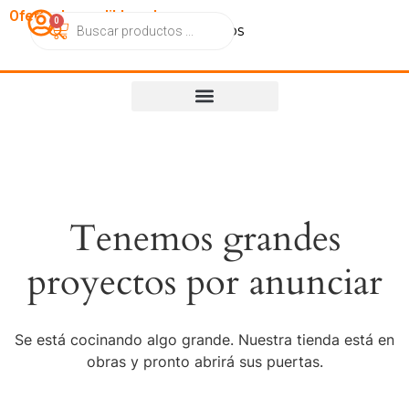
OfertasImperdibles.cl
0
Catálogo
Contacto
Nosotros
Tenemos grandes
proyectos por anunciar
Se está cocinando algo grande. Nuestra tienda está en
obras y pronto abrirá sus puertas.