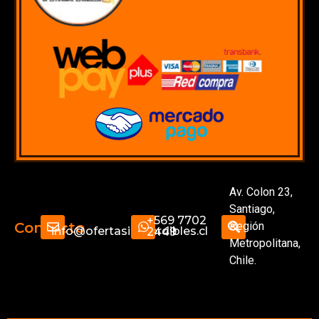
Av. Colon 23,
Santiago,
+569 7702
Región
Contacto
info@ofertasimperdibles.cl
2449
Metropolitana,
Chile.