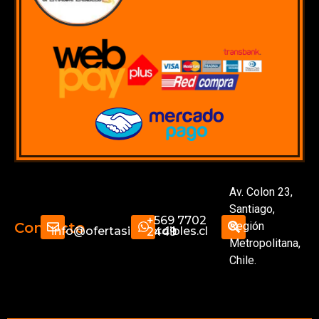
Av. Colon 23,
Santiago,
+569 7702
Región
Contacto
info@ofertasimperdibles.cl
2449
Metropolitana,
Chile.