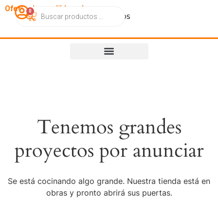
OfertasImperdibles.cl
0
Catálogo
Contacto
Nosotros
Tenemos grandes
proyectos por anunciar
Se está cocinando algo grande. Nuestra tienda está en
obras y pronto abrirá sus puertas.