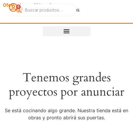
OfertasImperdibles.cl
0
Catálogo
Contacto
Nosotros
Tenemos grandes
proyectos por anunciar
Se está cocinando algo grande. Nuestra tienda está en
obras y pronto abrirá sus puertas.