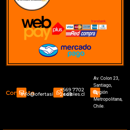
Av. Colon 23,
Santiago,
+569 7702
Región
Contacto
info@ofertasimperdibles.cl
2449
Metropolitana,
Chile.