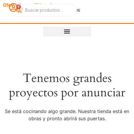
OfertasImperdibles.cl
0
Catálogo
Contacto
Nosotros
Tenemos grandes
proyectos por anunciar
Se está cocinando algo grande. Nuestra tienda está en
obras y pronto abrirá sus puertas.