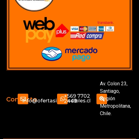
Av. Colon 23,
Santiago,
+569 7702
Región
Contacto
info@ofertasimperdibles.cl
2449
Metropolitana,
Chile.