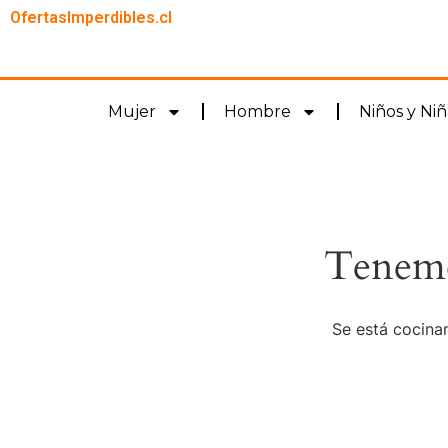
OfertasImperdibles.cl
Mujer
Hombre
Niños y Niñ
Tenemo
Se está cocinan