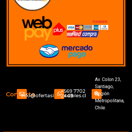
Av. Colon 23,
Santiago,
+569 7702
Región
Contacto
info@ofertasimperdibles.cl
2449
Metropolitana,
Chile.