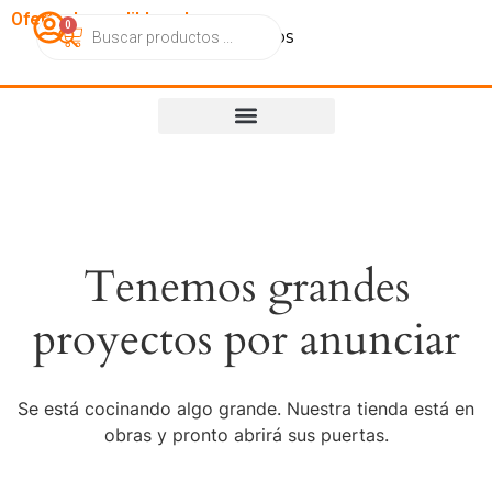
OfertasImperdibles.cl
0
Catálogo
Contacto
Nosotros
Tenemos grandes
proyectos por anunciar
Se está cocinando algo grande. Nuestra tienda está en
obras y pronto abrirá sus puertas.