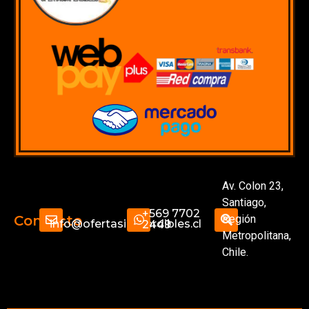
Av. Colon 23,
Santiago,
+569 7702
Región
Contacto
info@ofertasimperdibles.cl
2449
Metropolitana,
Chile.