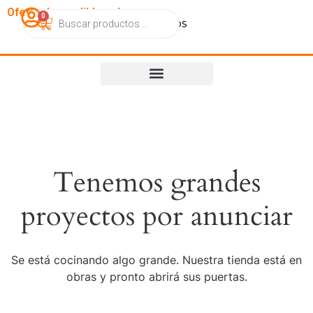
OfertasImperdibles.cl
0
Catálogo
Contacto
Nosotros
Tenemos grandes
proyectos por anunciar
Se está cocinando algo grande. Nuestra tienda está en
obras y pronto abrirá sus puertas.