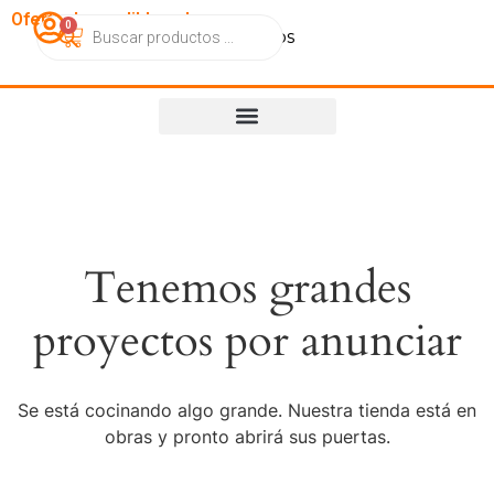
OfertasImperdibles.cl
0
Catálogo
Contacto
Nosotros
Tenemos grandes
proyectos por anunciar
Se está cocinando algo grande. Nuestra tienda está en
obras y pronto abrirá sus puertas.