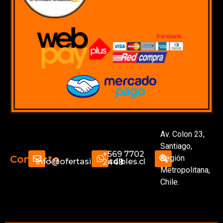
Av. Colon 23,
Santiago,
+569 7702
Región
Contacto
info@ofertasimperdibles.cl
2449
Metropolitana,
Chile.