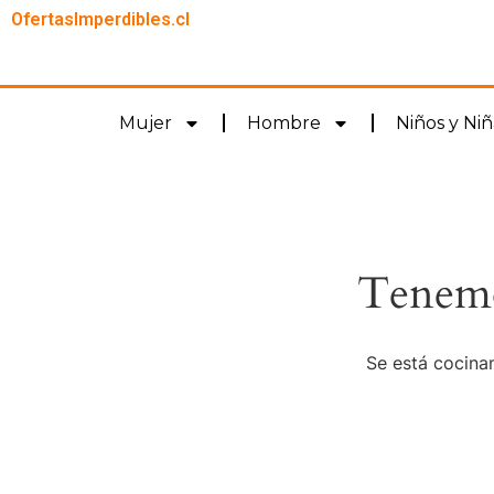
OfertasImperdibles.cl
Mujer
Hombre
Niños y Niñ
Tenemo
Se está cocinan