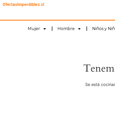
OfertasImperdibles.cl
Mujer
Hombre
Niños y Niñ
Tenemo
Se está cocinan