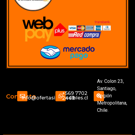
Av. Colon 23,
Santiago,
+569 7702
Región
Contacto
info@ofertasimperdibles.cl
2449
Metropolitana,
Chile.