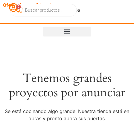
OfertasImperdibles.cl
0
Catálogo
Contacto
Nosotros
Tenemos grandes
proyectos por anunciar
Se está cocinando algo grande. Nuestra tienda está en
obras y pronto abrirá sus puertas.