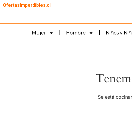
OfertasImperdibles.cl
Mujer
Hombre
Niños y Niñ
Tenemo
Se está cocinan